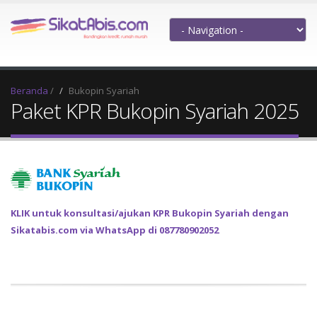
Beranda
/
Bukopin Syariah
Paket KPR Bukopin Syariah 2025
KLIK untuk konsultasi/ajukan KPR Bukopin Syariah dengan
Sikatabis.com via WhatsApp di 087780902052