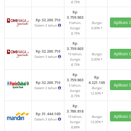
8,75%
Rp
3.759.803
Rp 32.200.710
Aplikasi 
9 tahun,
Bunga:
Dalam 3 tahun
bunga:
0,00%
*
8,75%
Rp
3.759.803
Rp 32.200.710
Aplikasi 
10 tahun,
Bunga:
Dalam 3 tahun
bunga:
0,00%
*
8,75%
Rp
Rp
3.759.803
Rp 32.200.710
4.221.165
Aplikasi 
3 tahun,
Dalam 3 tahun
Bunga:
bunga:
12,50%
*
8,75%
Rp
3.780.818
Rp 31.444.169
Aplikasi 
10 tahun,
Bunga:
Dalam 3 tahun
bunga:
13,00%
*
8,88%