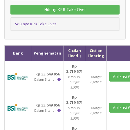
Hitung KPR Take Over
Biaya KPR Take Over
Cicilan
Cicilan
Bank
Penghematan
Fixed
Floating
Rp
3.719.571
Rp 33.649.056
Aplikasi 
8 tahun,
Bunga:
Dalam 3 tahun
bunga:
0,00%
*
8,50%
Rp
3.719.571
Rp 33.649.056
Aplikasi 
9 tahun,
Bunga:
Dalam 3 tahun
bunga:
0,00%
*
8,50%
Rp