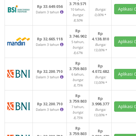
3.719.571
Rp 33.649.056
Aplikasi 
10 tahun,
Bunga:
Dalam 3 tahun
bunga:
0,00%
*
8,50%
Rp
Rp
3.746.902
Rp 32.665.118
4.138.810
Aplikasi 
5 tahun,
Dalam 3 tahun
Bunga:
bunga:
13,00%
*
8,67%
Rp
Rp
3.759.803
Rp 32.200.710
4.072.682
Aplikasi 
6 tahun,
Dalam 3 tahun
Bunga:
bunga:
13,00%
*
8,75%
Rp
Rp
3.759.803
Rp 32.200.710
3.998.377
Aplikasi 
7 tahun,
Dalam 3 tahun
Bunga:
bunga:
13,00%
*
8,75%
Rp
Rp
3.759.803