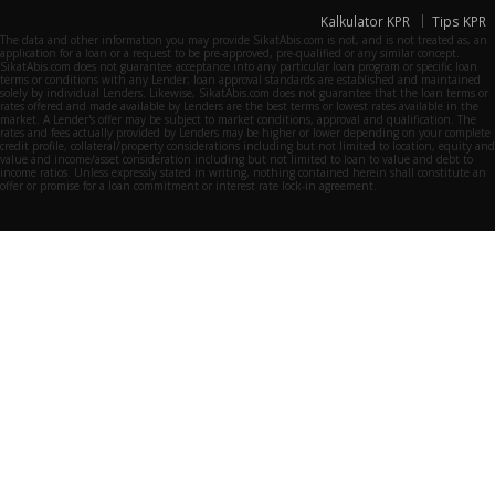
Kalkulator KPR
Tips KPR
The data and other information you may provide SikatAbis.com is not, and is not treated as, an
application for a loan or a request to be pre-approved, pre-qualified or any similar concept.
SikatAbis.com does not guarantee acceptance into any particular loan program or specific loan
terms or conditions with any Lender; loan approval standards are established and maintained
solely by individual Lenders. Likewise, SikatAbis.com does not guarantee that the loan terms or
rates offered and made available by Lenders are the best terms or lowest rates available in the
market. A Lender's offer may be subject to market conditions, approval and qualification. The
rates and fees actually provided by Lenders may be higher or lower depending on your complete
credit profile, collateral/property considerations including but not limited to location, equity and
value and income/asset consideration including but not limited to loan to value and debt to
income ratios. Unless expressly stated in writing, nothing contained herein shall constitute an
offer or promise for a loan commitment or interest rate lock-in agreement.