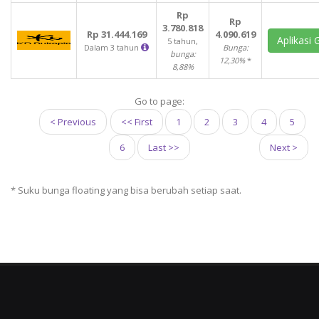
Rp
Rp
3.780.818
Rp 31.444.169
4.090.619
Aplikasi 
5 tahun,
Dalam 3 tahun
Bunga:
bunga:
12,30%
*
8,88%
Go to page:
< Previous
<< First
1
2
3
4
5
6
Last >>
Next >
*
Suku bunga floating yang bisa berubah setiap saat.